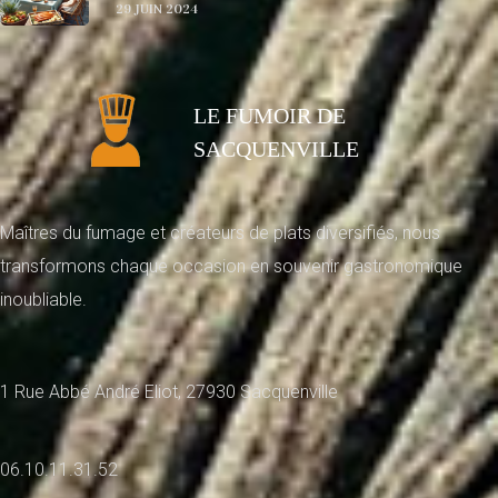
29 JUIN 2024
LE FUMOIR DE
SACQUENVILLE
Maîtres du fumage et créateurs de plats diversifiés, nous
transformons chaque occasion en souvenir gastronomique
inoubliable.
1 Rue Abbé André Eliot, 27930 Sacquenville
06.10.11.31.52