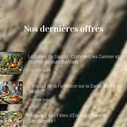
Nos dernières offres
Légumes de Saison : Comment les Cuisiner et
Profiter de leurs Bienfaits
29 JUIN 2024
L’Impact de la Fumaison sur la Santé: Mythe ou
Réalité?
29 JUIN 2024
Préparez Vos Fêtes d'Été avec Fumoir
Sacquenville !