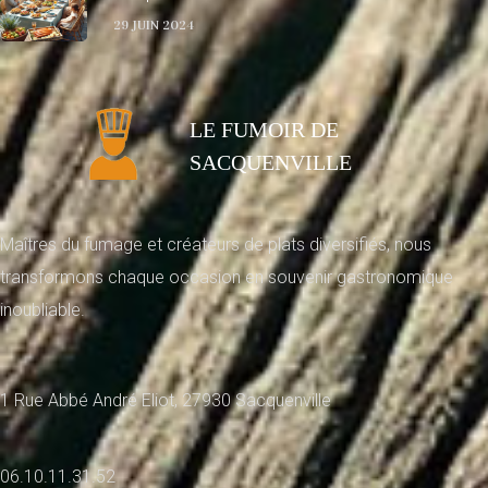
29 JUIN 2024
LE FUMOIR DE
SACQUENVILLE
Maîtres du fumage et créateurs de plats diversifiés, nous
transformons chaque occasion en souvenir gastronomique
inoubliable.
1 Rue Abbé André Eliot, 27930 Sacquenville
06.10.11.31.52