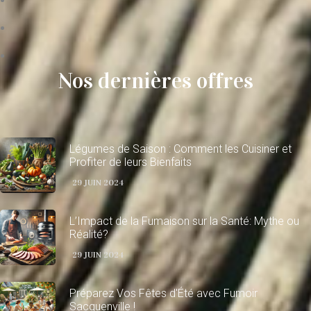
Nos dernières offres
Légumes de Saison : Comment les Cuisiner et
Profiter de leurs Bienfaits
29 JUIN 2024
L’Impact de la Fumaison sur la Santé: Mythe ou
Réalité?
29 JUIN 2024
Préparez Vos Fêtes d'Été avec Fumoir
Sacquenville !